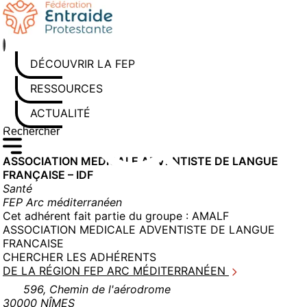
Aller
au
contenu
DÉCOUVRIR LA FEP
RESSOURCES
ACTUALITÉS
Rechercher sur le site
Saisissez au moins 3 caractères pour lancer la recherche
ASSOCIATION MEDICALE ADVENTISTE DE LANGUE
FRANÇAISE – IDF
Santé
FEP Arc méditerranéen
Cet adhérent fait partie du groupe :
AMALF
ASSOCIATION MEDICALE ADVENTISTE DE LANGUE
FRANCAISE
CHERCHER LES ADHÉRENTS
DE LA RÉGION FEP ARC MÉDITERRANÉEN
596, Chemin de l'aérodrome
30000 NÎMES