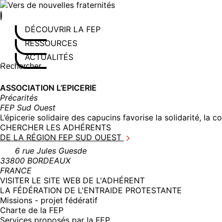
Aller
au
contenu
DÉCOUVRIR LA FEP
RESSOURCES
ACTUALITÉS
Rechercher sur le site
Saisissez au moins 3 caractères pour lancer la recherche
ASSOCIATION L’EPICERIE
Précarités
FEP Sud Ouest
L’épicerie solidaire des capucins favorise la solidarité, la c
CHERCHER LES ADHÉRENTS
DE LA RÉGION FEP SUD OUEST
6 rue Jules Guesde
33800 BORDEAUX
FRANCE
(NOUVELLE
VISITER LE SITE WEB DE L'ADHÉRENT
FENÊTRE)
LA FÉDÉRATION DE L'ENTRAIDE PROTESTANTE
Missions - projet fédératif
Charte de la FEP
Services proposés par la FEP