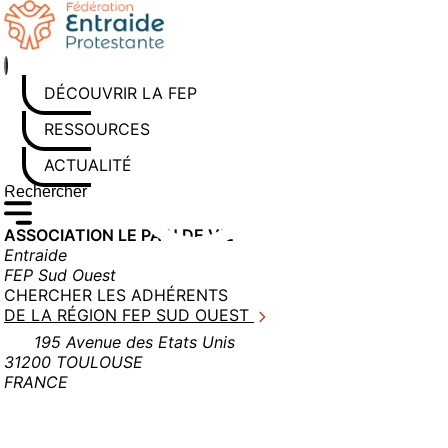
Aller
au
contenu
DÉCOUVRIR LA FEP
RESSOURCES
ACTUALITÉS
Rechercher sur le site
Saisissez au moins 3 caractères pour lancer la recherche
ASSOCIATION LE PAIN DE VIE
Entraide
FEP Sud Ouest
CHERCHER LES ADHÉRENTS
DE LA RÉGION FEP SUD OUEST
195 Avenue des Etats Unis
31200 TOULOUSE
FRANCE