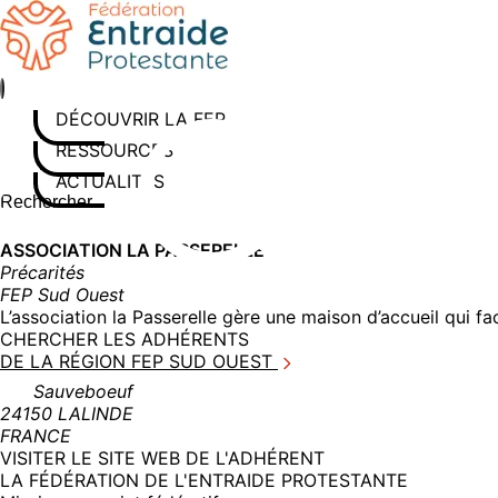
Aller
au
contenu
DÉCOUVRIR LA FEP
RESSOURCES
ACTUALITÉS
Rechercher sur le site
Saisissez au moins 3 caractères pour lancer la recherche
ASSOCIATION LA PASSERELLE
Précarités
FEP Sud Ouest
L’association la Passerelle gère une maison d’accueil qui f
CHERCHER LES ADHÉRENTS
DE LA RÉGION FEP SUD OUEST
Sauveboeuf
24150 LALINDE
FRANCE
(NOUVELLE
VISITER LE SITE WEB DE L'ADHÉRENT
FENÊTRE)
LA FÉDÉRATION DE L'ENTRAIDE PROTESTANTE