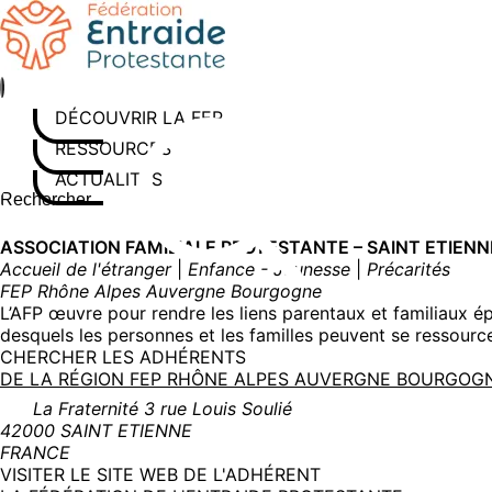
Aller
au
contenu
DÉCOUVRIR LA FEP
RESSOURCES
ACTUALITÉS
Rechercher sur le site
Saisissez au moins 3 caractères pour lancer la recherche
ASSOCIATION FAMILIALE PROTESTANTE – SAINT ETIENN
Accueil de l'étranger
|
Enfance - Jeunesse
|
Précarités
FEP Rhône Alpes Auvergne Bourgogne
L’AFP œuvre pour rendre les liens parentaux et familiaux ép
desquels les personnes et les familles peuvent se ressourcer
CHERCHER LES ADHÉRENTS
DE LA RÉGION FEP RHÔNE ALPES AUVERGNE BOURGO
La Fraternité 3 rue Louis Soulié
42000 SAINT ETIENNE
FRANCE
(NOUVELLE
VISITER LE SITE WEB DE L'ADHÉRENT