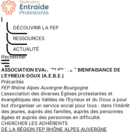
Aller
au
contenu
DÉCOUVRIR LA FEP
RESSOURCES
ACTUALITÉS
Rechercher sur le site
Saisissez au moins 3 caractères pour lancer la recherche
ASSOCIATION EVANGELIQUE DE BIENFAISANCE DE
L’EYRIEUX-DOUX (A.E.B.E.)
Précarités
FEP Rhône Alpes Auvergne Bourgogne
L’association des diverses Églises protestantes et
évangéliques des Vallées de l’Eyrieux et du Doux a pour
but d’organiser un service social pour tous : dans l’intérêt
des jeunes, auprès des familles, auprès des personnes
âgées et auprès des personnes en difficulté.
CHERCHER LES ADHÉRENTS
DE LA RÉGION FEP RHÔNE ALPES AUVERGNE