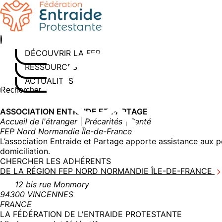
Aller
au
contenu
DÉCOUVRIR LA FEP
RESSOURCES
ACTUALITÉS
Rechercher sur le site
Saisissez au moins 3 caractères pour lancer la recherche
ASSOCIATION ENTRAIDE ET PARTAGE
Accueil de l'étranger
|
Précarités
|
Santé
FEP Nord Normandie Île-de-France
L’association Entraide et Partage apporte assistance aux p
domiciliation.
CHERCHER LES ADHÉRENTS
DE LA RÉGION FEP NORD NORMANDIE ÎLE-DE-FRANCE
12 bis rue Monmory
94300 VINCENNES
FRANCE
LA FÉDÉRATION DE L'ENTRAIDE PROTESTANTE