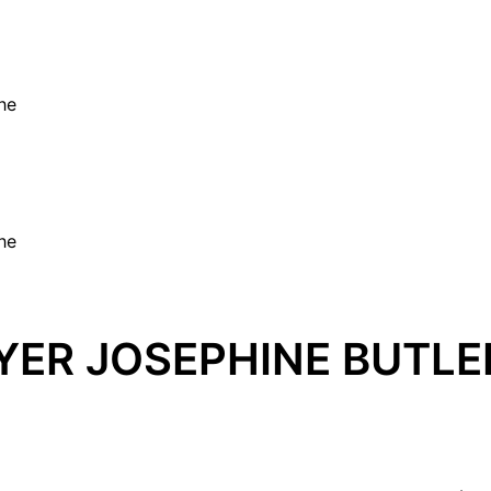
he
he
YER JOSEPHINE BUTLE