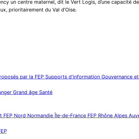
y un centre maternel, dit le Vert Logis, d’une capacité de
ux, prioritairement du Val d’Oise.
proposés par la FEP
Supports d'information
Gouvernance et
ranger
Grand âge
Santé
st
FEP Nord Normandie Île-de-France
FEP Rhône Alpes Au
FEP