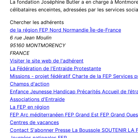
La fondation Joséphine Butler a en charge à Montmorenc
célibataires enceintes, adressées par les services socia
Chercher les adhérents
de la région FEP Nord Normandie Île-de-France
6 rue Jean Moulin
95160 MONTMORENCY
FRANCE
(nouvelle
Visiter le site web de l'adhérent
fenêtre)
La Fédération de l'Entraide Protestante
Missions - projet fédératif
Charte de la FEP
Services 
Champs d'action
Enfance Jeunesse
Handicap
Précarités
Accueil de l’ét
Associations d'Entraide
La FEP en région
FEP Arc méditerranéen
FEP Grand Est
FEP Grand Oue
Centres de vacances
Contact
S'abonner
Presse
La Boussole
SOUTENIR LA 
Journées nationales FEP