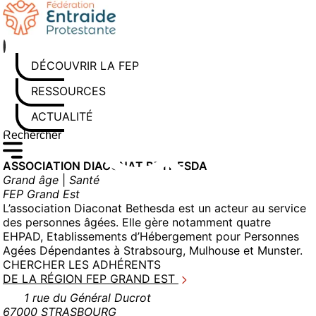
Aller
au
contenu
DÉCOUVRIR LA FEP
RESSOURCES
ACTUALITÉS
Rechercher sur le site
Saisissez au moins 3 caractères pour lancer la recherche
ASSOCIATION DIACONAT BETHESDA
Grand âge
|
Santé
FEP Grand Est
L’association Diaconat Bethesda est un acteur au service
des personnes âgées. Elle gère notamment quatre
EHPAD, Etablissements d’Hébergement pour Personnes
Agées Dépendantes à Strabsourg, Mulhouse et Munster.
CHERCHER LES ADHÉRENTS
DE LA RÉGION FEP GRAND EST
1 rue du Général Ducrot
67000 STRASBOURG