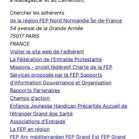
à Madagascar et au Cameroun).
Chercher les adhérents
de la région FEP Nord Normandie Île-de-France
54 avenue de la Grande Armée
75017 PARIS
FRANCE
(nouvelle
Visiter le site web de l'adhérent
fenêtre)
La Fédération de l'Entraide Protestante
Missions - projet fédératif
Charte de la FEP
Services proposés par la FEP
Supports
d'information
Gouvernance et Organisation
Rapports
Partenaires
Champs d'action
Enfance Jeunesse
Handicap
Précarités
Accueil de
l’étranger
Grand âge
Santé
Associations d'Entraide
La FEP en région
FEP Arc méditerranéen
FEP Grand Est
FEP Grand