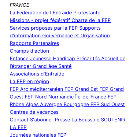
FRANCE
La Fédération de l'Entraide Protestante
Missions - projet fédératif
Charte de la FEP
Services proposés par la FEP
Supports
d'information
Gouvernance et Organisation
Rapports
Partenaires
Champs d'action
Enfance Jeunesse
Handicap
Précarités
Accueil de
l’étranger
Grand âge
Santé
Associations d'Entraide
La FEP en région
FEP Arc méditerranéen
FEP Grand Est
FEP Grand
Ouest
FEP Nord Normandie Île-de-France
FEP
Rhône Alpes Auvergne Bourgogne
FEP Sud Ouest
Centres de vacances
Contact
S'abonner
Presse
La Boussole
SOUTENIR
LA FEP
Journées nationales FEP