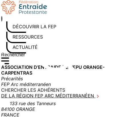
Aller
au
contenu
DÉCOUVRIR LA FEP
RESSOURCES
ACTUALITÉS
Rechercher sur le site
Saisissez au moins 3 caractères pour lancer la recherche
ASSOCIATION D’ENTRAIDE DE L’EPU ORANGE-
CARPENTRAS
Précarités
FEP Arc méditerranéen
CHERCHER LES ADHÉRENTS
DE LA RÉGION FEP ARC MÉDITERRANÉEN
133 rue des Tanneurs
84100 ORANGE
FRANCE