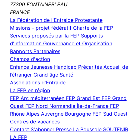
77300 FONTAINEBLEAU
FRANCE
La Fédération de l'Entraide Protestante
Missions - projet fédératif
Charte de la FEP
Services proposés par la FEP
Supports
d'information
Gouvernance et Organisation
Rapports
Partenaires
Champs d'action
Enfance Jeunesse
Handicap
Précarités
Accueil de
l’étranger
Grand âge
Santé
Associations d'Entraide
La FEP en région
FEP Arc méditerranéen
FEP Grand Est
FEP Grand
Ouest
FEP Nord Normandie Île-de-France
FEP
Rhône Alpes Auvergne Bourgogne
FEP Sud Ouest
Centres de vacances
Contact
S'abonner
Presse
La Boussole
SOUTENIR
LA FEP