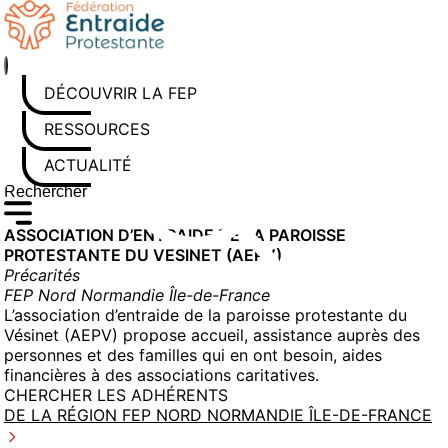
Aller
au
contenu
DÉCOUVRIR LA FEP
RESSOURCES
ACTUALITÉS
Rechercher sur le site
Saisissez au moins 3 caractères pour lancer la recherche
ASSOCIATION D’ENTRAIDE DE LA PAROISSE
PROTESTANTE DU VESINET (AEPV)
Précarités
FEP Nord Normandie Île-de-France
L’association d’entraide de la paroisse protestante du
Vésinet (AEPV) propose accueil, assistance auprès des
personnes et des familles qui en ont besoin, aides
financières à des associations caritatives.
CHERCHER LES ADHÉRENTS
DE LA RÉGION FEP NORD NORMANDIE ÎLE-DE-FRANCE