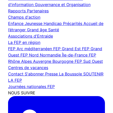
d'information
Gouvernance et Organisation
Rapports
Partenaires
Champs d'action
Enfance Jeunesse
Handicap
Précarités
Accueil de
l’étranger
Grand âge
Santé
Associations d'Entraide
La FEP en région
FEP Arc méditerranéen
FEP Grand Est
FEP Grand
Ouest
FEP Nord Normandie Île-de-France
FEP
Rhône Alpes Auvergne Bourgogne
FEP Sud Ouest
Centres de vacances
Contact
S'abonner
Presse
La Boussole
SOUTENIR
LA FEP
Journées nationales FEP
NOUS SUIVRE