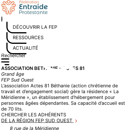
Aller
au
contenu
DÉCOUVRIR LA FEP
RESSOURCES
ACTUALITÉS
Rechercher sur le site
Saisissez au moins 3 caractères pour lancer la recherche
ASSOCIATION BETHANIE – ACTES 81
Grand âge
FEP Sud Ouest
L’association Actes 81 Béthanie (action chrétienne de
travail et d’engagement social) gère la résidence « La
Méridienne », un établissement d’hébergement pour
personnes âgées dépendantes. Sa capacité d’accueil est
de 70 lits.
CHERCHER LES ADHÉRENTS
DE LA RÉGION FEP SUD OUEST
8 rue de la Méridienne