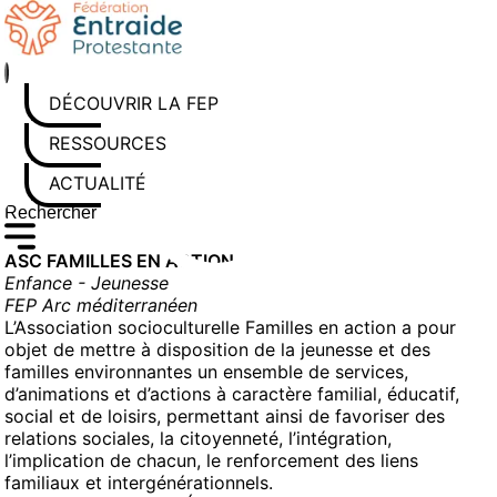
Aller
au
contenu
DÉCOUVRIR LA FEP
RESSOURCES
ACTUALITÉS
Rechercher sur le site
Saisissez au moins 3 caractères pour lancer la recherche
ASC FAMILLES EN ACTION
Enfance - Jeunesse
FEP Arc méditerranéen
L’Association socioculturelle Familles en action a pour
objet de mettre à disposition de la jeunesse et des
familles environnantes un ensemble de services,
d’animations et d’actions à caractère familial, éducatif,
social et de loisirs, permettant ainsi de favoriser des
relations sociales, la citoyenneté, l’intégration,
l’implication de chacun, le renforcement des liens
familiaux et intergénérationnels.