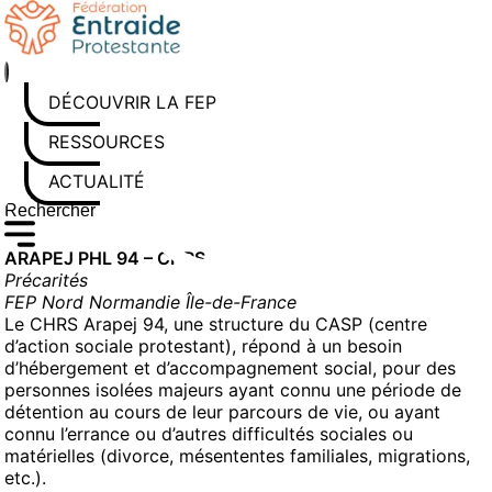
Aller
au
contenu
DÉCOUVRIR LA FEP
RESSOURCES
ACTUALITÉS
Rechercher sur le site
Saisissez au moins 3 caractères pour lancer la recherche
ARAPEJ PHL 94 – CHRS
Précarités
FEP Nord Normandie Île-de-France
Le CHRS Arapej 94, une structure du CASP (centre
d’action sociale protestant), répond à un besoin
d’hébergement et d’accompagnement social, pour des
personnes isolées majeurs ayant connu une période de
détention au cours de leur parcours de vie, ou ayant
connu l’errance ou d’autres difficultés sociales ou
matérielles (divorce, mésententes familiales, migrations,
etc.).