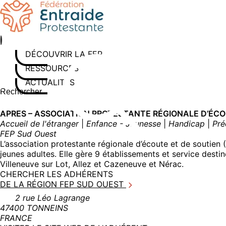
Aller
au
contenu
DÉCOUVRIR LA FEP
RESSOURCES
ACTUALITÉS
Rechercher sur le site
Saisissez au moins 3 caractères pour lancer la recherche
APRES – ASSOCIATION PROTESTANTE RÉGIONALE D’ÉCO
Accueil de l'étranger
|
Enfance - Jeunesse
|
Handicap
|
Pré
FEP Sud Ouest
L’association protestante régionale d’écoute et de soutien
jeunes adultes. Elle gère 9 établissements et service desti
Villeneuve sur Lot, Allez et Cazeneuve et Nérac.
CHERCHER LES ADHÉRENTS
DE LA RÉGION FEP SUD OUEST
2 rue Léo Lagrange
47400 TONNEINS
FRANCE