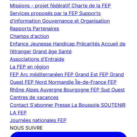
Missions - projet fédératif
Charte de la FEP
Services proposés par la FEP
Supports
d'information
Gouvernance et Organisation
Rapports
Partenaires
Champs d'action
Enfance Jeunesse
Handicap
Précarités
Accueil de
l’étranger
Grand âge
Santé
Associations d'Entraide
La FEP en région
FEP Arc méditerranéen
FEP Grand Est
FEP Grand
Ouest
FEP Nord Normandie Île-de-France
FEP
Rhône Alpes Auvergne Bourgogne
FEP Sud Ouest
Centres de vacances
Contact
S'abonner
Presse
La Boussole
SOUTENIR
LA FEP
Journées nationales FEP
NOUS SUIVRE