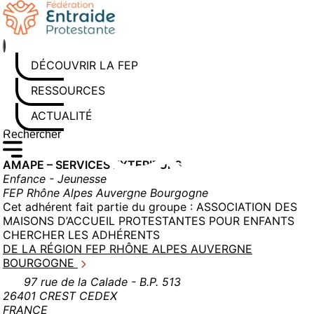
Aller
au
contenu
DÉCOUVRIR LA FEP
RESSOURCES
ACTUALITÉS
Rechercher sur le site
Saisissez au moins 3 caractères pour lancer la recherche
AMAPE – SERVICES EXTERIEURS
Enfance - Jeunesse
FEP Rhône Alpes Auvergne Bourgogne
Cet adhérent fait partie du groupe :
ASSOCIATION DES
MAISONS D’ACCUEIL PROTESTANTES POUR ENFANTS
CHERCHER LES ADHÉRENTS
DE LA RÉGION FEP RHÔNE ALPES AUVERGNE
BOURGOGNE
97 rue de la Calade - B.P. 513
26401 CREST CEDEX
FRANCE