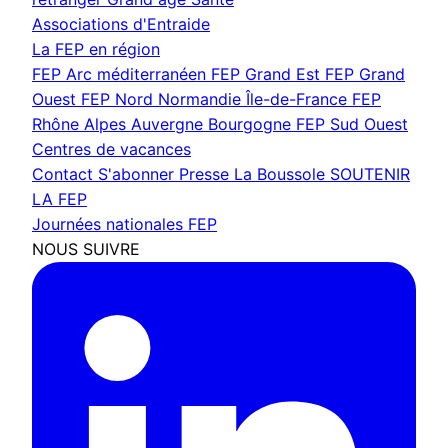
Associations d'Entraide
La FEP en région
FEP Arc méditerranéen
FEP Grand Est
FEP Grand
Ouest
FEP Nord Normandie Île-de-France
FEP
Rhône Alpes Auvergne Bourgogne
FEP Sud Ouest
Centres de vacances
Contact
S'abonner
Presse
La Boussole
SOUTENIR
LA FEP
Journées nationales FEP
NOUS SUIVRE