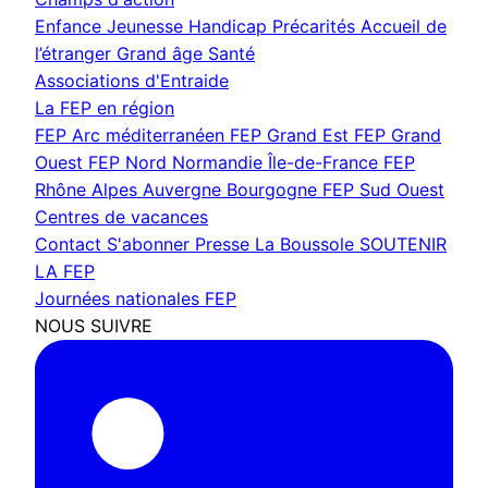
Enfance Jeunesse
Handicap
Précarités
Accueil de
l’étranger
Grand âge
Santé
Associations d'Entraide
La FEP en région
FEP Arc méditerranéen
FEP Grand Est
FEP Grand
Ouest
FEP Nord Normandie Île-de-France
FEP
Rhône Alpes Auvergne Bourgogne
FEP Sud Ouest
Centres de vacances
Contact
S'abonner
Presse
La Boussole
SOUTENIR
LA FEP
Journées nationales FEP
NOUS SUIVRE