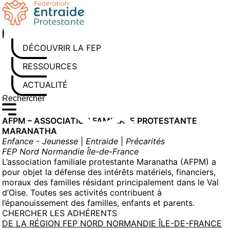
Aller
au
contenu
DÉCOUVRIR LA FEP
RESSOURCES
ACTUALITÉS
Rechercher sur le site
Saisissez au moins 3 caractères pour lancer la recherche
AFPM – ASSOCIATION FAMILIALE PROTESTANTE
MARANATHA
Enfance - Jeunesse
|
Entraide
|
Précarités
FEP Nord Normandie Île-de-France
L’association familiale protestante Maranatha (AFPM) a
pour objet la défense des intérêts matériels, financiers,
moraux des familles résidant principalement dans le Val
d’Oise. Toutes ses activités contribuent à
l’épanouissement des familles, enfants et parents.
CHERCHER LES ADHÉRENTS
DE LA RÉGION FEP NORD NORMANDIE ÎLE-DE-FRANCE