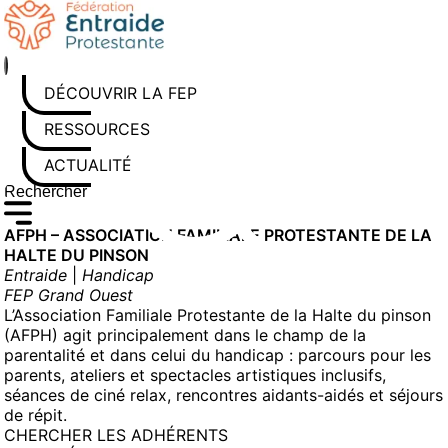
Aller
au
contenu
DÉCOUVRIR LA FEP
RESSOURCES
ACTUALITÉS
Rechercher sur le site
Saisissez au moins 3 caractères pour lancer la recherche
AFPH – ASSOCIATION FAMILIALE PROTESTANTE DE LA
HALTE DU PINSON
Entraide
|
Handicap
FEP Grand Ouest
L’Association Familiale Protestante de la Halte du pinson
(AFPH) agit principalement dans le champ de la
parentalité et dans celui du handicap : parcours pour les
parents, ateliers et spectacles artistiques inclusifs,
séances de ciné relax, rencontres aidants-aidés et séjours
de répit.
CHERCHER LES ADHÉRENTS