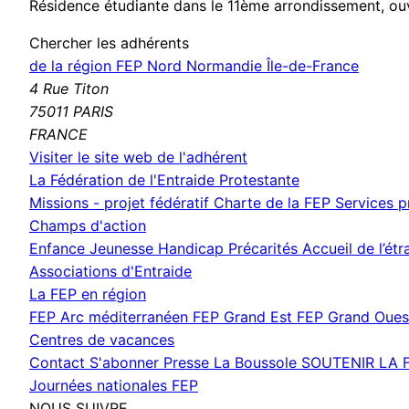
Résidence étudiante dans le 11ème arrondissement, ouv
Chercher les adhérents
de la région FEP Nord Normandie Île-de-France
4 Rue Titon
75011 PARIS
FRANCE
(nouvelle
Visiter le site web de l'adhérent
fenêtre)
La Fédération de l'Entraide Protestante
Missions - projet fédératif
Charte de la FEP
Services 
Champs d'action
Enfance Jeunesse
Handicap
Précarités
Accueil de l’ét
Associations d'Entraide
La FEP en région
FEP Arc méditerranéen
FEP Grand Est
FEP Grand Oue
Centres de vacances
Contact
S'abonner
Presse
La Boussole
SOUTENIR LA 
Journées nationales FEP
NOUS SUIVRE