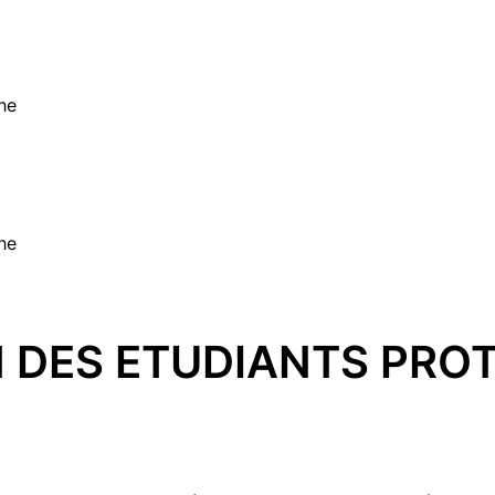
he
he
N DES ETUDIANTS PRO