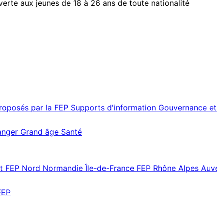
erte aux jeunes de 18 à 26 ans de toute nationalité
proposés par la FEP
Supports d'information
Gouvernance et
ranger
Grand âge
Santé
st
FEP Nord Normandie Île-de-France
FEP Rhône Alpes Au
FEP