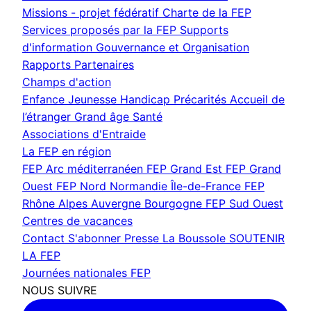
Missions - projet fédératif
Charte de la FEP
Services proposés par la FEP
Supports
d'information
Gouvernance et Organisation
Rapports
Partenaires
Champs d'action
Enfance Jeunesse
Handicap
Précarités
Accueil de
l’étranger
Grand âge
Santé
Associations d'Entraide
La FEP en région
FEP Arc méditerranéen
FEP Grand Est
FEP Grand
Ouest
FEP Nord Normandie Île-de-France
FEP
Rhône Alpes Auvergne Bourgogne
FEP Sud Ouest
Centres de vacances
Contact
S'abonner
Presse
La Boussole
SOUTENIR
LA FEP
Journées nationales FEP
NOUS SUIVRE