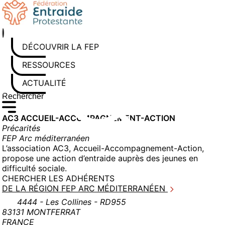
Aller
au
contenu
DÉCOUVRIR LA FEP
RESSOURCES
ACTUALITÉS
Rechercher sur le site
Saisissez au moins 3 caractères pour lancer la recherche
AC3 ACCUEIL-ACCOMPAGNEMENT-ACTION
Précarités
FEP Arc méditerranéen
L’association AC3, Accueil-Accompagnement-Action,
propose une action d’entraide auprès des jeunes en
difficulté sociale.
CHERCHER LES ADHÉRENTS
DE LA RÉGION FEP ARC MÉDITERRANÉEN
4444 - Les Collines - RD955
83131 MONTFERRAT
FRANCE