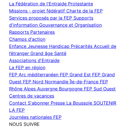
fenêtre)
La Fédération de l'Entraide Protestante
Missions - projet fédératif
Charte de la FEP
Services proposés par la FEP
Supports
d'information
Gouvernance et Organisation
Rapports
Partenaires
Champs d'action
Enfance Jeunesse
Handicap
Précarités
Accueil de
l’étranger
Grand âge
Santé
Associations d'Entraide
La FEP en région
FEP Arc méditerranéen
FEP Grand Est
FEP Grand
Ouest
FEP Nord Normandie Île-de-France
FEP
Rhône Alpes Auvergne Bourgogne
FEP Sud Ouest
Centres de vacances
Contact
S'abonner
Presse
La Boussole
SOUTENIR
LA FEP
Journées nationales FEP
NOUS SUIVRE