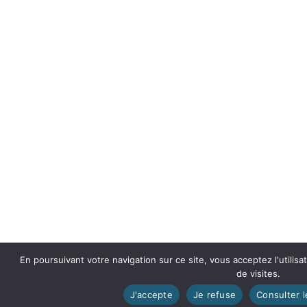
En poursuivant votre navigation sur ce site, vous acceptez l'utilisa
de visites.
J'accepte
Je refuse
Consulter l