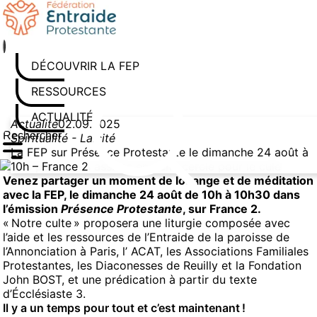
Aller au contenu
DÉCOUVRIR LA FEP
RESSOURCES
ACTUALITÉS
Actualité
02.09.2025
Spiritualité - Laïcité
Rechercher sur le site
Saisissez au moins 3 caractères pour lancer la recherche
La FEP sur Présence Protestante le dimanche 24 août à
10h – France 2
Venez partager un moment de louange et de méditation
avec la FEP, le dimanche 24 août de 10h à 10h30 dans
l’émission
Présence Protestante
, sur France 2.
« Notre culte » proposera une liturgie composée avec
l’aide et les ressources de l’Entraide de la paroisse de
l’Annonciation à Paris, l’ ACAT, les Associations Familiales
Protestantes, les Diaconesses de Reuilly et la Fondation
John BOST, et une prédication à partir du texte
d’Écclésiaste 3.
Il y a un temps pour tout et c’est maintenant !