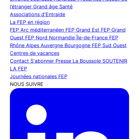
l’étranger
Grand âge
Santé
Associations d'Entraide
La FEP en région
FEP Arc méditerranéen
FEP Grand Est
FEP Grand
Ouest
FEP Nord Normandie Île-de-France
FEP
Rhône Alpes Auvergne Bourgogne
FEP Sud Ouest
Centres de vacances
Contact
S'abonner
Presse
La Boussole
SOUTENIR
LA FEP
Journées nationales FEP
NOUS SUIVRE