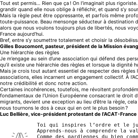
Tout est permis… Rien que ça ! On l’imaginait plus rigoriste.
grandir quand elle nous oblige à réfléchir, et quand s’y soum
Mais la règle peut être oppressante, et parfois même profon
toute-puissance. Beau mensonge séducteur à destination de
alors que nous voulons toujours plus de libertés, nous voyo
France aujourd’hui.
Bref, entre s’y soumettre totalement et choisir la désobéiss
Gilles Boucomont, pasteur, président de la Mission évangé
Une hiérarchie des règles
Je m’engage au sein d’une association qui défend des person
qu’il existe une hiérarchie des règles et lorsque la dignité 
Mais je crois tout autant essentiel de respecter des règle
associations, elles incarnent un engagement collectif. À l
notre crédibilité et donc notre action.
Certaines incohérences, toutefois, me révoltent profondém
fondamentaux de l’Union Européenne consacrant le droit d’a
migrants, devient une exception au lieu d’être la règle, ce
nous tournons le dos à ceux qui en ont le plus besoin ?
Luc Bellière, vice-président protestant de l’ACAT-France
Toi qui inspires l’ordre et le j
Apprends-nous à comprendre la va
Comme des gardiennes du bien com