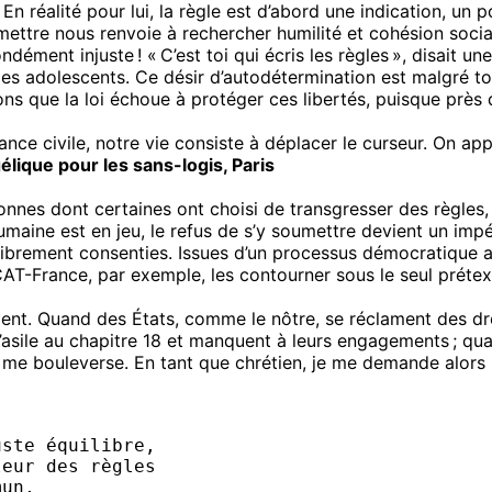
 En réalité pour lui, la règle est d’abord une indication, un 
ettre nous renvoie à rechercher humilité et cohésion sociale 
dément injuste ! « C’est toi qui écris les règles », disait 
s adolescents. Ce désir d’autodétermination est malgré tou
ns que la loi échoue à protéger ces libertés, puisque près 
ance civile, notre vie consiste à déplacer le curseur. On app
lique pour les sans-logis, Paris
nes dont certaines ont choisi de transgresser des règles, p
humaine est en jeu, le refus de s’y soumettre devient un impér
s librement consenties. Issues d’un processus démocratique 
’ACAT-France, par exemple, les contourner sous le seul prét
ent. Quand des États, comme le nôtre, se réclament des dro
sile au chapitre 18 et manquent à leurs engagements ; quand
la me bouleverse. En tant que chrétien, je me demande alors 
uste équilibre,
leur des règles
mun,