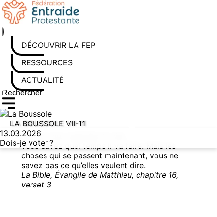
Aller au contenu
DÉCOUVRIR LA FEP
RESSOURCES
ACTUALITÉS
Rechercher sur le site
Saisissez au moins 3 caractères pour lancer la recherche
LA BOUSSOLE VII-11
13.03.2026
Quand vous regardez le ciel,
Dois-je voter ?
vous savez quel temps il va faire. Mais les
choses qui se passent maintenant, vous ne
savez pas ce qu’elles veulent dire.
La Bible, Évangile de Matthieu, chapitre 16,
verset 3