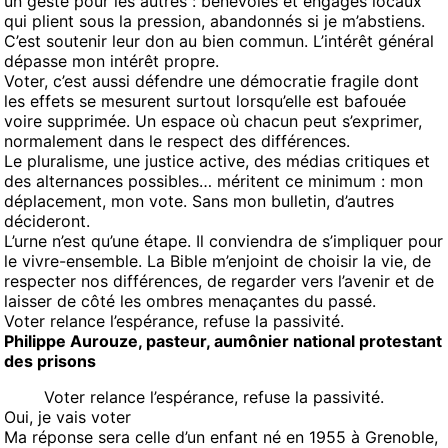
un geste pour les autres : bénévoles et engagés locaux
qui plient sous la pression, abandonnés si je m’abstiens.
C’est soutenir leur don au bien commun. L’intérêt général
dépasse mon intérêt propre.
Voter, c’est aussi défendre une démocratie fragile dont
les effets se mesurent surtout lorsqu’elle est bafouée
voire supprimée. Un espace où chacun peut s’exprimer,
normalement dans le respect des différences.
Le pluralisme, une justice active, des médias critiques et
des alternances possibles… méritent ce minimum : mon
déplacement, mon vote. Sans mon bulletin, d’autres
décideront.
L’urne n’est qu’une étape. Il conviendra de s’impliquer pour
le vivre-ensemble. La Bible m’enjoint de choisir la vie, de
respecter nos différences, de regarder vers l’avenir et de
laisser de côté les ombres menaçantes du passé.
Voter relance l’espérance, refuse la passivité.
Philippe Aurouze, pasteur, aumônier national protestant
des prisons
Voter relance l’espérance, refuse la passivité.
Oui, je vais voter
Ma réponse sera celle d’un enfant né en 1955 à Grenoble,