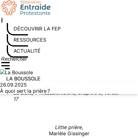
Aller au contenu
DÉCOUVRIR LA FEP
RESSOURCES
ACTUALITÉS
Rechercher sur le site
Saisissez au moins 3 caractères pour lancer la recherche
LA BOUSSOLE
26.09.2025
Priez sans cesse.
À quoi sert la prière ?
La Bible, 1 Thessaloniciens, chapitre 5, verset
17
Little prière,
Marièle Gissinger