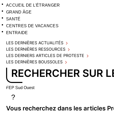
ACCUEIL DE L'ÉTRANGER
GRAND ÂGE
SANTÉ
CENTRES DE VACANCES
ENTRAIDE
LES DERNIÈRES ACTUALITÉS
LES DERNIÈRES RESSOURCES
LES DERNIERS ARTICLES DE PROTESTE
LES DERNIÈRES BOUSSOLES
RECHERCHER SUR LE
Rechercher sur le site
Saisissez au moins 3 caractères pour lancer la recherch
?
Vous recherchez dans
les articles P