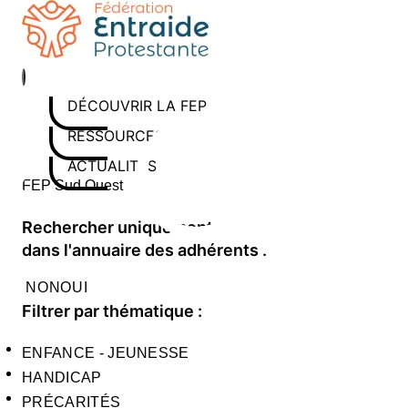
Aller
au
contenu
DÉCOUVRIR LA FEP
RESSOURCES
ACTUALITÉS
Rechercher sur le site
Saisissez au moins 3 caractères pour lancer la recherch
Rechercher uniquement
dans l'annuaire des adhérents :
NON
OUI
Filtrer par thématique :
ENFANCE - JEUNESSE
HANDICAP
PRÉCARITÉS