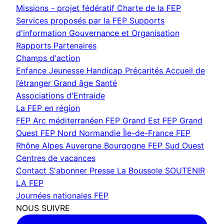
Missions - projet fédératif
Charte de la FEP
Services proposés par la FEP
Supports
d'information
Gouvernance et Organisation
Rapports
Partenaires
Champs d'action
Enfance Jeunesse
Handicap
Précarités
Accueil de
l’étranger
Grand âge
Santé
Associations d'Entraide
La FEP en région
FEP Arc méditerranéen
FEP Grand Est
FEP Grand
Ouest
FEP Nord Normandie Île-de-France
FEP
Rhône Alpes Auvergne Bourgogne
FEP Sud Ouest
Centres de vacances
Contact
S'abonner
Presse
La Boussole
SOUTENIR
LA FEP
Journées nationales FEP
NOUS SUIVRE