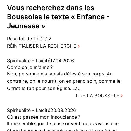
Vous recherchez dans
les
Boussoles
le texte «
Enfance -
Jeunesse
»
Résultat de 1 à 2 / 2
RÉINITIALISER LA RECHERCHE
Spiritualité - Laïcité
17.04.2026
Combien je m'aime ?
Non, personne n'a jamais détesté son corps. Au
contraire, on le nourrit, on en prend soin, comme le
Christ le fait pour son Église. La…
LIRE LA BOUSSOLE
Spiritualité - Laïcité
20.03.2026
Où est passée mon insouciance ?
Il me semble que, le plus souvent, nous vivons une
étape heureuse d'insouciance dans notre enfance.