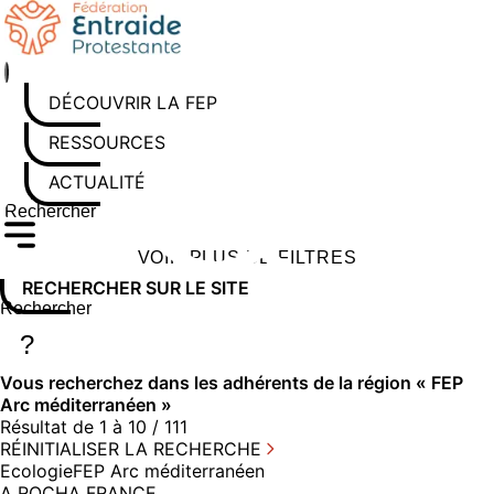
Aller
au
contenu
DÉCOUVRIR LA FEP
RESSOURCES
ACTUALITÉS
Rechercher sur le site
Saisissez au moins 3 caractères pour lancer la recherche
VOIR PLUS DE FILTRES
RECHERCHER SUR LE SITE
Rechercher sur le site
Saisissez au moins 3 caractères pour lancer la recherche
?
Vous recherchez dans
les adhérents
de la région « FEP
Arc méditerranéen »
Résultat de 1 à 10 / 111
RÉINITIALISER LA RECHERCHE
Ecologie
FEP Arc méditerranéen
A ROCHA FRANCE