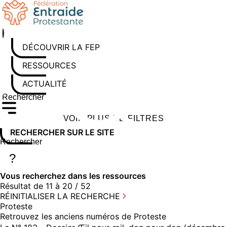
Aller
au
contenu
DÉCOUVRIR LA FEP
RESSOURCES
ACTUALITÉS
Rechercher sur le site
Saisissez au moins 3 caractères pour lancer la recherche
VOIR PLUS DE FILTRES
RECHERCHER SUR LE SITE
Rechercher sur le site
Saisissez au moins 3 caractères pour lancer la recherche
?
Vous recherchez dans
les ressources
Résultat de 11 à 20 / 52
RÉINITIALISER LA RECHERCHE
Proteste
Retrouvez les anciens numéros de Proteste