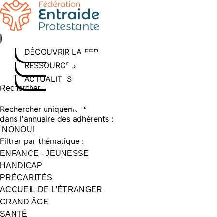
Aller
au
contenu
DÉCOUVRIR LA FEP
RESSOURCES
ACTUALITÉS
Rechercher sur le site
Saisissez au moins 3 caractères pour lancer la recherche
Rechercher uniquement
dans l'annuaire des adhérents :
NON
OUI
Filtrer par thématique :
ENFANCE - JEUNESSE
HANDICAP
PRÉCARITÉS
ACCUEIL DE L'ÉTRANGER
GRAND ÂGE
SANTÉ