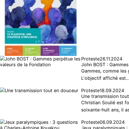
Proteste
26.11.2024
John BOST : Gammes p
Gammes, comme les ga
L'objectif affiché est
Proteste
18.09.2024
Une transmission tou
Christian Soulié est f
soixante-huit ans, il 
Proteste
06.09.2024
Jeux paralympiques :