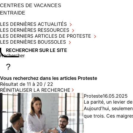
CENTRES DE VACANCES
ENTRAIDE
LES DERNIÈRES ACTUALITÉS
LES DERNIÈRES RESSOURCES
LES DERNIERS ARTICLES DE PROTESTE
LES DERNIÈRES BOUSSOLES
RECHERCHER SUR LE SITE
Rechercher sur le site
Saisissez au moins 3 caractères pour lancer la recherche
?
Vous recherchez dans
les articles Proteste
Résultat de 11 à 20 / 22
RÉINITIALISER LA RECHERCHE
Proteste
16.05.2025
La parité, un levier 
Aujourd'hui, seulemen
que trois. Ces maigr