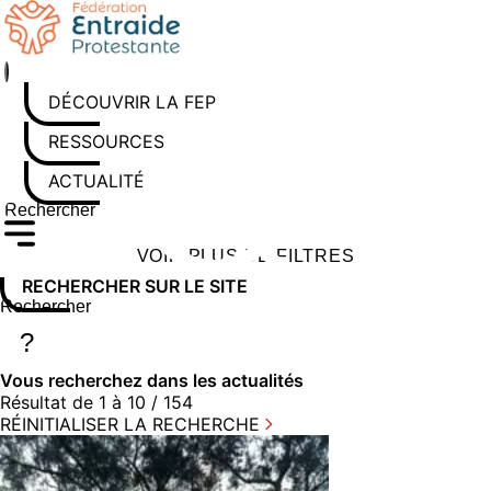
Aller
au
contenu
DÉCOUVRIR LA FEP
RESSOURCES
ACTUALITÉS
Rechercher sur le site
Saisissez au moins 3 caractères pour lancer la recherche
VOIR PLUS DE FILTRES
RECHERCHER SUR LE SITE
Rechercher sur le site
Saisissez au moins 3 caractères pour lancer la recherche
?
Vous recherchez dans
les actualités
Résultat de 1 à 10 / 154
RÉINITIALISER LA RECHERCHE