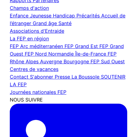
Rapports
Partenaires
Champs d'action
Enfance Jeunesse
Handicap
Précarités
Accueil de
l’étranger
Grand âge
Santé
Associations d'Entraide
La FEP en région
FEP Arc méditerranéen
FEP Grand Est
FEP Grand
Ouest
FEP Nord Normandie Île-de-France
FEP
Rhône Alpes Auvergne Bourgogne
FEP Sud Ouest
Centres de vacances
Contact
S'abonner
Presse
La Boussole
SOUTENIR
LA FEP
Journées nationales FEP
NOUS SUIVRE