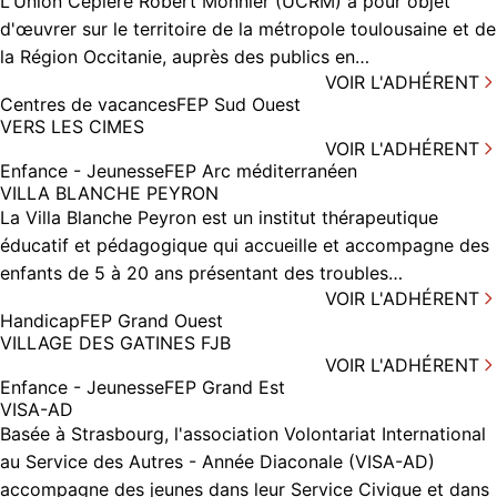
L'Union Cépière Robert Monnier (UCRM) a pour objet
d'œuvrer sur le territoire de la métropole toulousaine et de
la Région Occitanie, auprès des publics en…
VOIR L'ADHÉRENT
Centres de vacances
FEP Sud Ouest
VERS LES CIMES
VOIR L'ADHÉRENT
Enfance - Jeunesse
FEP Arc méditerranéen
VILLA BLANCHE PEYRON
La Villa Blanche Peyron est un institut thérapeutique
éducatif et pédagogique qui accueille et accompagne des
enfants de 5 à 20 ans présentant des troubles…
VOIR L'ADHÉRENT
Handicap
FEP Grand Ouest
VILLAGE DES GATINES FJB
VOIR L'ADHÉRENT
Enfance - Jeunesse
FEP Grand Est
VISA-AD
Basée à Strasbourg, l'association Volontariat International
au Service des Autres - Année Diaconale (VISA-AD)
accompagne des jeunes dans leur Service Civique et dans