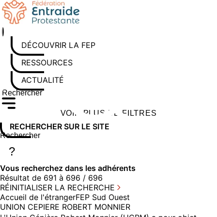
Aller
au
contenu
DÉCOUVRIR LA FEP
RESSOURCES
ACTUALITÉS
Rechercher sur le site
Saisissez au moins 3 caractères pour lancer la recherche
VOIR PLUS DE FILTRES
RECHERCHER SUR LE SITE
Rechercher sur le site
Saisissez au moins 3 caractères pour lancer la recherche
?
Vous recherchez dans
les adhérents
Résultat de 691 à 696 / 696
RÉINITIALISER LA RECHERCHE
Accueil de l'étranger
FEP Sud Ouest
UNION CEPIERE ROBERT MONNIER