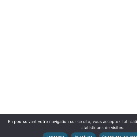
En poursuivant votre navigation sur ce site, vous acceptez l'utilisa
statistiques de visites.
J'accepte
Je refuse
Consulter les men