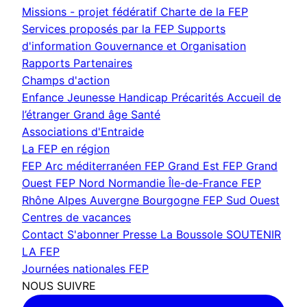
Missions - projet fédératif
Charte de la FEP
Services proposés par la FEP
Supports
d'information
Gouvernance et Organisation
Rapports
Partenaires
Champs d'action
Enfance Jeunesse
Handicap
Précarités
Accueil de
l’étranger
Grand âge
Santé
Associations d'Entraide
La FEP en région
FEP Arc méditerranéen
FEP Grand Est
FEP Grand
Ouest
FEP Nord Normandie Île-de-France
FEP
Rhône Alpes Auvergne Bourgogne
FEP Sud Ouest
Centres de vacances
Contact
S'abonner
Presse
La Boussole
SOUTENIR
LA FEP
Journées nationales FEP
NOUS SUIVRE