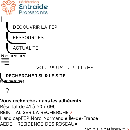
Aller
au
contenu
DÉCOUVRIR LA FEP
RESSOURCES
ACTUALITÉS
Rechercher sur le site
Saisissez au moins 3 caractères pour lancer la recherche
VOIR PLUS DE FILTRES
RECHERCHER SUR LE SITE
Rechercher sur le site
Saisissez au moins 3 caractères pour lancer la recherche
?
Vous recherchez dans
les adhérents
Résultat de 41 à 50 / 696
RÉINITIALISER LA RECHERCHE
Handicap
FEP Nord Normandie Île-de-France
AEDE - RÉSIDENCE DES ROSEAUX
VOIR L'ADHÉRENT