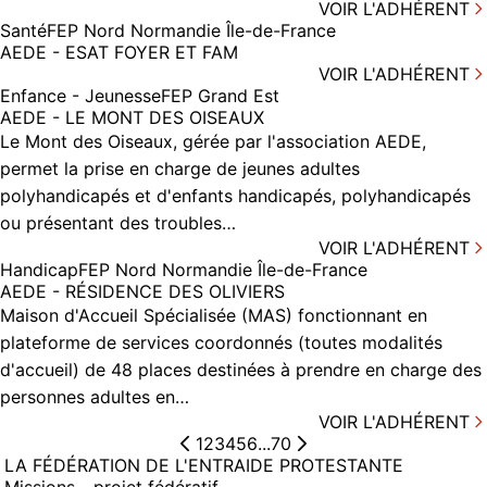
VOIR L'ADHÉRENT
Santé
FEP Nord Normandie Île-de-France
AEDE - ESAT FOYER ET FAM
VOIR L'ADHÉRENT
Enfance - Jeunesse
FEP Grand Est
AEDE - LE MONT DES OISEAUX
Le Mont des Oiseaux, gérée par l'association AEDE,
permet la prise en charge de jeunes adultes
polyhandicapés et d'enfants handicapés, polyhandicapés
ou présentant des troubles…
VOIR L'ADHÉRENT
Handicap
FEP Nord Normandie Île-de-France
AEDE - RÉSIDENCE DES OLIVIERS
Maison d'Accueil Spécialisée (MAS) fonctionnant en
plateforme de services coordonnés (toutes modalités
d'accueil) de 48 places destinées à prendre en charge des
personnes adultes en…
VOIR L'ADHÉRENT
1
2
3
4
5
6
...
70
LA FÉDÉRATION DE L'ENTRAIDE PROTESTANTE