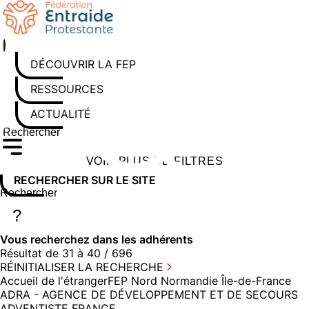
Aller
au
contenu
DÉCOUVRIR LA FEP
RESSOURCES
ACTUALITÉS
Rechercher sur le site
Saisissez au moins 3 caractères pour lancer la recherche
VOIR PLUS DE FILTRES
RECHERCHER SUR LE SITE
Rechercher sur le site
Saisissez au moins 3 caractères pour lancer la recherche
?
Vous recherchez dans
les adhérents
Résultat de 31 à 40 / 696
RÉINITIALISER LA RECHERCHE
Accueil de l'étranger
FEP Nord Normandie Île-de-France
ADRA - AGENCE DE DÉVELOPPEMENT ET DE SECOURS
ADVENTISTE FRANCE