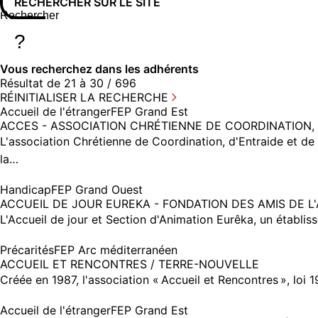
RECHERCHER SUR LE SITE
Rechercher sur le site
Saisissez au moins 3 caractères pour lancer la recherche
?
Vous recherchez dans
les adhérents
Résultat de 21 à 30 / 696
RÉINITIALISER LA RECHERCHE
Accueil de l'étranger
FEP Grand Est
ACCES - ASSOCIATION CHRÉTIENNE DE COORDINATION, 
L'association Chrétienne de Coordination, d'Entraide et de 
la…
Handicap
FEP Grand Ouest
ACCUEIL DE JOUR EUREKA - FONDATION DES AMIS DE L'
L'Accueil de jour et Section d'Animation Eurêka, un établis
Précarités
FEP Arc méditerranéen
ACCUEIL ET RENCONTRES / TERRE-NOUVELLE
Créée en 1987, l'association « Accueil et Rencontres », loi 
Accueil de l'étranger
FEP Grand Est