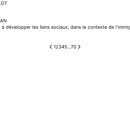
LOT
BAN
évelopper les liens sociaux, dans le contexte de l'immigrati
1
2
3
4
5
...
70