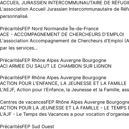
ACCUEIL JURASSIEN INTERCOMMUNAUTAIRE DE RÉFUGI
L'association Accueil Jurassien Intercommunautaire de Réfu
personnalisé.
Précarités
FEP Nord Normandie Île-de-France
ACE - ACCOMPAGNEMENT DE CHERCHEURS D'EMPLOI
L'association Accompagnement de Chercheurs d'Emploi (AC
par les services…
Précarités
FEP Rhône Alpes Auvergne Bourgogne
ACI ARMEE DU SALUT LE CHAMBON SUR LIGNON
Précarités
FEP Rhône Alpes Auvergne Bourgogne
ACTION POUR L'ENFANCE, LA JEUNESSE ET LA FAMILLE
L'AEJF, Action pour l'Enfance, la Jeunesse et la Famille, as
Centres de vacances
FEP Rhône Alpes Auvergne Bourgogn
ACTION POUR LA JEUNESSE ET LA FAMILLE - LE TEMPS
L'AJF - Le Temps des Vacances a pour vocation d'organise
Précarités
FEP Sud Ouest