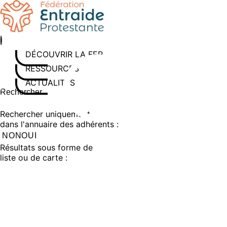
Aller
au
contenu
DÉCOUVRIR LA FEP
RESSOURCES
ACTUALITÉS
Rechercher sur le site
Saisissez au moins 3 caractères pour lancer la recherche
Rechercher uniquement
dans l'annuaire des adhérents :
NON
OUI
Résultats sous forme de
liste ou de carte :