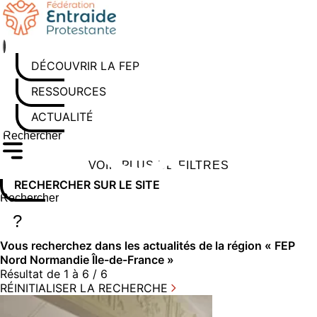
Aller
au
contenu
DÉCOUVRIR LA FEP
RESSOURCES
ACTUALITÉS
Rechercher sur le site
Saisissez au moins 3 caractères pour lancer la recherche
VOIR PLUS DE FILTRES
RECHERCHER SUR LE SITE
Rechercher sur le site
Saisissez au moins 3 caractères pour lancer la recherche
?
Vous recherchez dans
les actualités
de la région « FEP
Nord Normandie Île-de-France »
Résultat de 1 à 6 / 6
RÉINITIALISER LA RECHERCHE