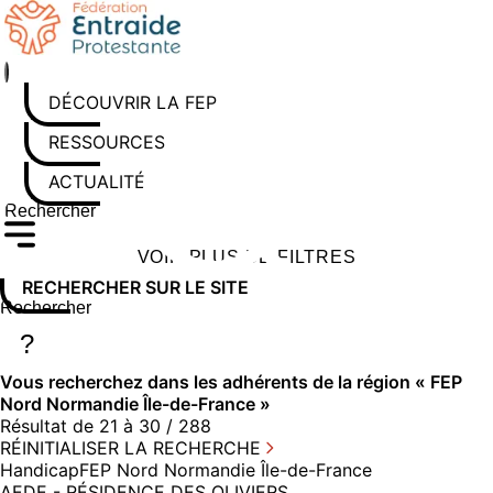
Aller
au
contenu
DÉCOUVRIR LA FEP
RESSOURCES
ACTUALITÉS
Rechercher sur le site
Saisissez au moins 3 caractères pour lancer la recherche
VOIR PLUS DE FILTRES
RECHERCHER SUR LE SITE
Rechercher sur le site
Saisissez au moins 3 caractères pour lancer la recherche
?
Vous recherchez dans
les adhérents
de la région « FEP
Nord Normandie Île-de-France »
Résultat de 21 à 30 / 288
RÉINITIALISER LA RECHERCHE
Handicap
FEP Nord Normandie Île-de-France
AEDE - RÉSIDENCE DES OLIVIERS